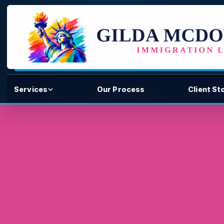
Services
Our Process
Client St