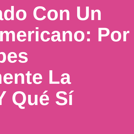
ado Con Un
mericano: Por
bes
ente La
Y Qué Sí