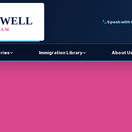
Speak with
ories
Immigration Library
About U